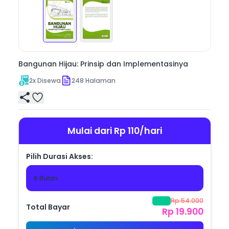
sistematis dan aplikatif, buku ini diharapkan dapat 
Bangunan Hijau: Prinsip dan Implementasinya
2
x Disewa
248
Halaman
Mulai dari Rp 110/hari
Pilih Durasi Akses:
6 Bulan
Rp 54.000
-
63
%
Total Bayar
Rp 19.900