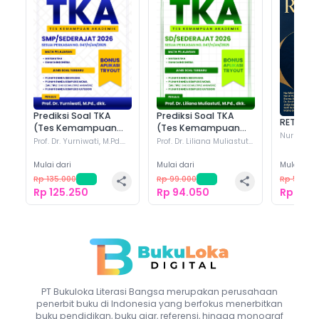
Prediksi Soal TKA (Tes
Prediksi Soal TKA (Tes
RET
Kemampuan Akademik)
Kemampuan Akademik)
https
SMP/Sederajat 2026
SD/Sederajat 2026
https://www.bukuloka.com/books/predik...
https://www.bukuloka.com/books/predik..
Prediksi Soal TKA
Prediksi Soal TKA
RETORIK
(Tes Kemampuan
(Tes Kemampuan
W
Nurul Hand
Akademik)
Akademik)
Prof. Dr. Yurniwati, M.Pd.
Prof. Dr. Liliana Muliastuti,
WhatsApp
WhatsApp
M.Pd.
(+
5
)
(+
4
)
M.Pd.
(+
4
)
SMP/Sederajat 2026
SD/Sederajat 2026
Mulai dari
Mulai dari
Mulai dari
Rp 135.000
-
7
%
Rp 99.000
-
5
%
Rp 54.00
X
X
Rp 125.250
Rp 94.050
Rp 19.9
Line
Line
F
Facebook
Facebook
Sa
PT Bukuloka Literasi Bangsa
merupakan perusahaan
penerbit buku di Indonesia yang berfokus menerbitkan
Salin Link
Salin Link
buku pendidikan, buku ajar, referensi, hingga monograf