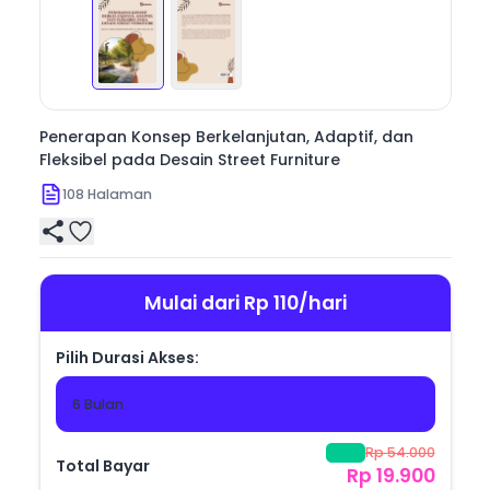
sehingga dapat menjadi sumber inspirasi bagi siapa 
saja yang tertarik pada desain kota yang lebih 
Penerapan Konsep Berkelanjutan, Adaptif, dan
Fleksibel pada Desain Street Furniture
108
Halaman
Mulai dari Rp 110/hari
Pilih Durasi Akses:
6 Bulan
Rp 54.000
-
63
%
Total Bayar
Rp 19.900