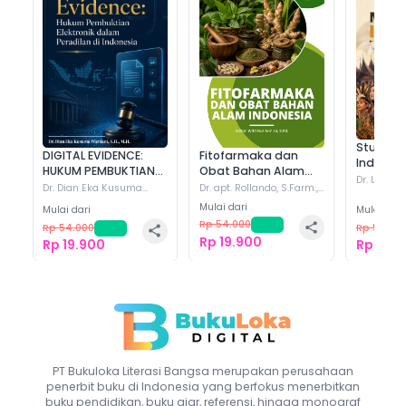
DIGITAL EVIDENCE: HUKUM
Fitofarmaka dan Obat Bahan
Stu
PEMBUKTIAN ELEKTRONIK
Alam Indonesia
https
DALAM PERADILAN DI
https://www.bukuloka.com/books/digita...
https://www.bukuloka.com/books/fitofa...
INDONESIA
Studi M
DIGITAL EVIDENCE:
Fitofarmaka dan
Indones
W
HUKUM PEMBUKTIAN
Obat Bahan Alam
Dr. Langen
WhatsApp
WhatsApp
ELEKTRONIK DALAM
Indonesia
Dr. Dian Eka Kusuma
Dr. apt. Rollando, S.Farm.,
Sutrisno, S
Wardani, SH., MH.
M.Sc.
(+
10
)
PERADILAN DI
Mulai dari
Mulai dari
Mulai dari
INDONESIA
Rp 54.000
-
63
%
Rp 54.000
-
63
%
Rp 54.00
X
X
Rp 19.900
Rp 19.900
Rp 19.9
Line
Line
F
Facebook
Facebook
Sa
PT Bukuloka Literasi Bangsa
merupakan perusahaan
penerbit buku di Indonesia yang berfokus menerbitkan
Salin Link
Salin Link
buku pendidikan, buku ajar, referensi, hingga monograf