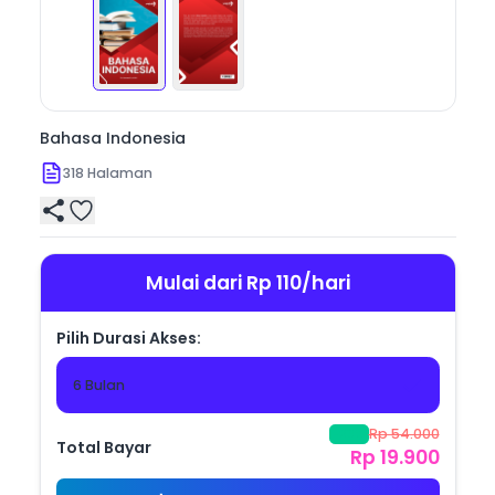
yang ingin memperdalam keterampilan berbahasa 
secara praktis dan aplikatif.
Bahasa Indonesia
318
Halaman
Mulai dari Rp 110/hari
Pilih Durasi Akses:
6 Bulan
Rp 54.000
-
63
%
Total Bayar
Rp 19.900