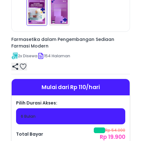
pembaca dapat memahami pentingnya mutu dan 
keamanan sediaan farmasi dalam menjaga 
Farmasetika dalam Pengembangan Sediaan
Farmasi Modern
2
x Disewa
154
Halaman
Mulai dari Rp 110/hari
Pilih Durasi Akses:
6 Bulan
Rp 54.000
-
63
%
Total Bayar
Rp 19.900