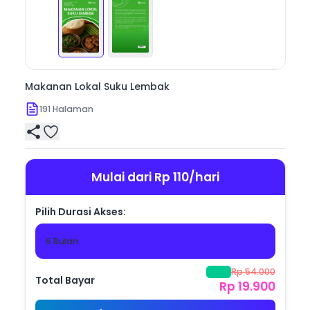
sehari-hari masyarakat Lembak.

Lebih dari sekadar buku resep, Makanan Lokal Suku 
Lembak adalah catatan budaya yang berharga — 
sebuah upaya pelestarian identitas kuliner daerah agar 
Makanan Lokal Suku Lembak
191
Halaman
Mulai dari Rp 110/hari
Pilih Durasi Akses:
6 Bulan
Rp 54.000
-
63
%
Total Bayar
Rp 19.900