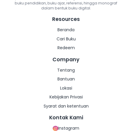
Salin Link
buku pendidikan, buku ajar, referensi, hingga monograf
dalam bentuk buku digital.
Lainnya
Resources
Lainnya
Beranda
Cari Buku
Redeem
Company
Tentang
Bantuan
Lokasi
Kebijakan Privasi
Syarat dan ketentuan
Kontak Kami
Instagram