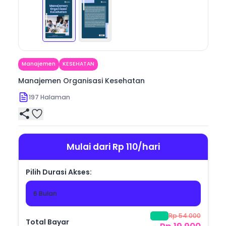
kepemimpinan, komunikasi organisasi, pengambilan 
keputusan berbasis data, serta praktik terbaik yang 
dapat diterapkan di rumah sakit, klinik, maupun fasilitas 
kesehatan lainnya.

Dengan penyajian yang sistematis dan aplikatif, buku 
ini menjadi panduan penting bagi siapa pun yang 
ingin memahami manajemen organisasi kesehatan 
Manajemen
KESEHATAN
secara menyeluruh. Buku ini mengajak pembaca untuk 
melihat bahwa keberhasilan organisasi kesehatan 
Manajemen Organisasi Kesehatan
ditentukan oleh kombinasi strategi manajerial, kualitas 
layanan, dan kolaborasi tim yang solid demi 
197
Halaman
Mulai dari Rp 110/hari
Pilih Durasi Akses:
6 Bulan
Rp 54.000
-
63
%
Total Bayar