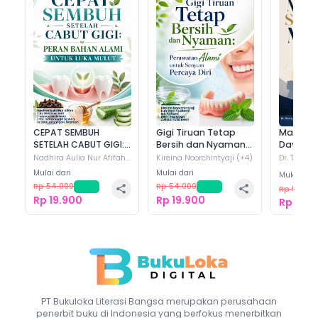
CEPAT SEMBUH SETELAH CABUT
Gigi Tiruan Tetap Bersih dan
Man
GIGI: PERAN BAHAN ALAMI
Nyaman: Perawatan Alami
Man
UNTUK LUKA MULUT
untuk Senyum Percaya Diri
https://www.bukuloka.com/books/cepat-...
https://www.bukuloka.com/books/gigi-
https
t...
Manaje
CEPAT SEMBUH
Gigi Tiruan Tetap
Daya Ma
SETELAH CABUT GIGI:
Bersih dan Nyaman:
WhatsApp
W
PERAN BAHAN ALAMI
Perawatan Alami
Dr. Thoriq 
Nadhira Aulia Nur Afifah
Kireina Noorchintyaji
(+
4
)
WhatsApp
M.M., C.A.P
(+
4
)
UNTUK LUKA MULUT
untuk Senyum
Mulai dari
Mulai dari
Mulai dari
Percaya Diri
Rp 54.000
-
63
%
Rp 54.000
-
63
%
Rp 54.00
X
Rp 19.900
Rp 19.900
Rp 19.9
X
Line
Line
Facebook
F
Facebook
PT Bukuloka Literasi Bangsa
merupakan perusahaan
penerbit buku di Indonesia yang berfokus menerbitkan
Salin Link
Sa