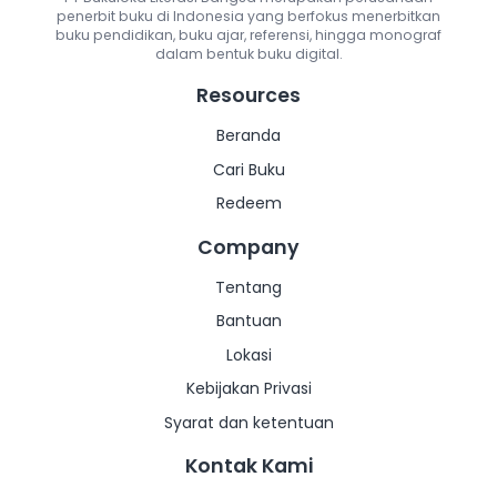
penerbit buku di Indonesia yang berfokus menerbitkan
Salin Link
Sa
Salin Link
buku pendidikan, buku ajar, referensi, hingga monograf
dalam bentuk buku digital.
Lainnya
Resources
Lainnya
Beranda
Cari Buku
Redeem
Company
Tentang
Bantuan
Lokasi
Kebijakan Privasi
Syarat dan ketentuan
Kontak Kami