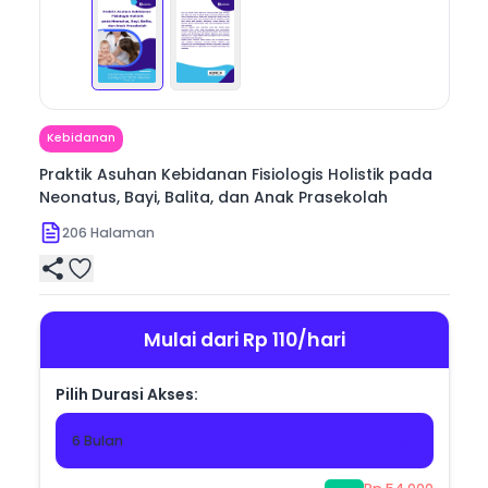
lingkungan, dan spiritual anak. Di dalamnya juga 
dibahas pentingnya dukungan keluarga, praktik 
menyusui, nutrisi seimbang, imunisasi, serta 
penanganan ini terhadap gangguan tumbuh 
kembang.

Dengan penyajian yang sistematis dan aplikatif, buku 
ini menjadi panduan yang membantu pembaca 
Kebidanan
mengenal bagaimana pendekatan holistik dalam 
kebidanan dapat menciptakan generasi yang sehat, 
Praktik Asuhan Kebidanan Fisiologis Holistik pada
bahagia, dan berkembang secara optimal dalam 
Neonatus, Bayi, Balita, dan Anak Prasekolah
206
Halaman
Mulai dari Rp 110/hari
Pilih Durasi Akses:
6 Bulan