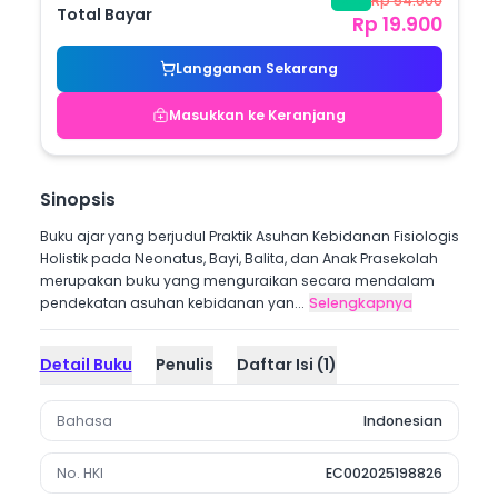
Rp 54.000
-
63
%
Total Bayar
Rp 19.900
Langganan Sekarang
Masukkan ke Keranjang
Sinopsis
Buku ajar yang berjudul Praktik Asuhan Kebidanan Fisiologis
Holistik pada Neonatus, Bayi, Balita, dan Anak Prasekolah
merupakan buku yang menguraikan secara mendalam
pendekatan asuhan kebidanan yan...
Selengkapnya
Detail Buku
Penulis
Daftar Isi
(
1
)
Bahasa
Indonesian
No. HKI
EC002025198826