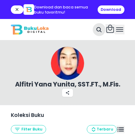
Download dan baca semua
Download
buku favoritmu!
Deskripsi
Keterampilan Fisioterapis dalam
WhatsApp
X
Mengelola Rehabilitasi Olahraga
https://www.bukuloka.com/books/ketera...
Line
Facebook
https://www.bukuloka.com/writers/alfitriyanayunitasstftmfis
Alfitri Yana Yunita, SST.FT., M.Fis.
WhatsApp
X
Line
Facebook
Salin Link
Lainnya
Koleksi
Buku
Filter Buku
Terbaru