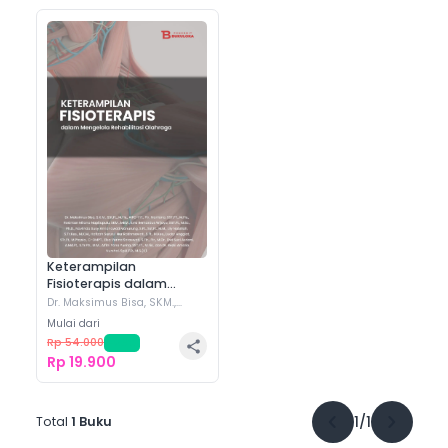
Keterampilan
Fisioterapis dalam
Mengelola Rehabilitasi
Dr. Maksimus Bisa, SKM.,
SSt.Ft., M.Fis.
(+
11
)
Olahraga
Mulai dari
Rp 54.000
-
63
%
Rp 19.900
1
/
1
Total
1
Buku