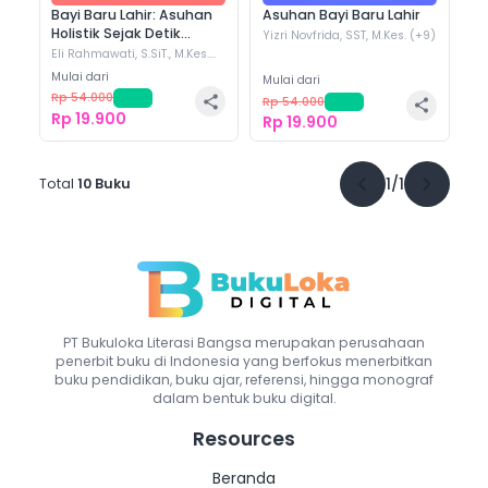
Bayi Baru Lahir: Asuhan
Asuhan Bayi Baru Lahir
Holistik Sejak Detik
Yizri Novfrida, SST, M.Kes.
(+
9
)
Pertama
Eli Rahmawati, S.SiT., M.Kes.
(+
9
)
Mulai dari
Mulai dari
Rp 54.000
-
63
%
Rp 54.000
-
63
%
Rp 19.900
Rp 19.900
1
/
1
Total
10
Buku
PT Bukuloka Literasi Bangsa
merupakan perusahaan
penerbit buku di Indonesia yang berfokus menerbitkan
buku pendidikan, buku ajar, referensi, hingga monograf
dalam bentuk buku digital.
Resources
Beranda