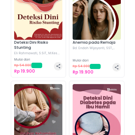
Deteksi Dini Risiko
Anemia pada Remaja
Stunting
Bd. Endah Wijayanti, SST.,
M.Keb.
(+
2
)
Eli Rahmawati, S.SiT., M.Kes.
(+
4
)
Mulai dari
Mulai dari
Rp 54.000
-
63
%
Rp 54.000
-
63
%
Rp 19.900
Rp 19.900