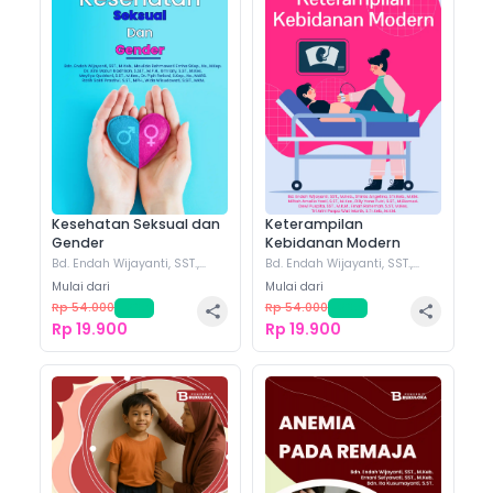
Kesehatan Seksual dan
Keterampilan
Gender
Kebidanan Modern
Bd. Endah Wijayanti, SST.,
Bd. Endah Wijayanti, SST.,
M.Keb.
(+
7
)
M.Keb.
(+
6
)
Mulai dari
Mulai dari
Rp 54.000
-
63
%
Rp 54.000
-
63
%
Rp 19.900
Rp 19.900