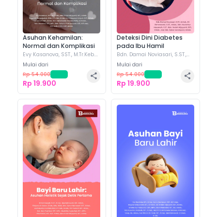
Asuhan Kehamilan:
Deteksi Dini Diabetes
Normal dan Komplikasi
pada Ibu Hamil
Evy Kasanova, SST., M.Tr.Keb.
Bdn. Damai Noviasari, S.ST.,
(+
8
)
M.Keb.
(+
4
)
Mulai dari
Mulai dari
Rp 54.000
-
63
%
Rp 54.000
-
63
%
Rp 19.900
Rp 19.900