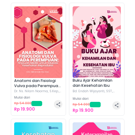
Buku Ajar Kehamilan
Anatomi dan Fisiologi
dan Kesehatan Ibu
Vulva pada Perempuan:
Tinjauan Medis untuk
Bd. Endah Wijayanti, SST.,
Dr. Ns. Nilam Noorma, S.Kep.,
M.Keb.
(+
9
)
M.Kes.
(+
9
)
Edukasi Kesehatan
Mulai dari
Mulai dari
Reproduksi
Rp 54.000
-
63
%
Rp 54.000
-
63
%
Rp 19.900
Rp 19.900